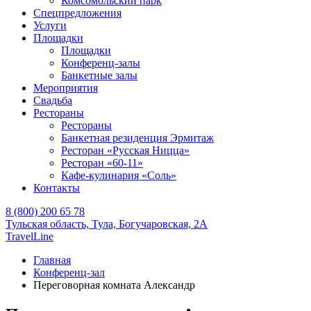
Комсомольский парк
Спецпредложения
Услуги
Площадки
Площадки
Конференц-залы
Банкетные залы
Мероприятия
Свадьба
Рестораны
Рестораны
Банкетная резиденция Эрмитаж
Ресторан «Русская Ницца»
Ресторан «60-11»
Кафе-кулинария «Соль»
Контакты
8 (800) 200 65 78
Тульская область,
Тула,
Богучаровская, 2А
TravelLine
Главная
Конференц-зал
Переговорная комната Александр