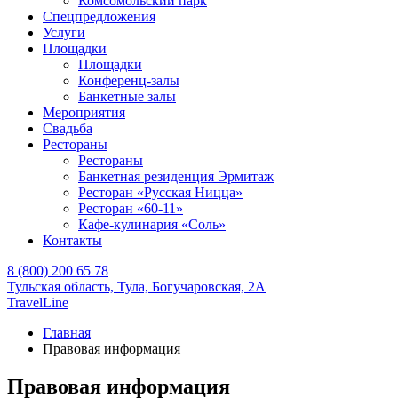
Комсомольский парк
Спецпредложения
Услуги
Площадки
Площадки
Конференц-залы
Банкетные залы
Мероприятия
Свадьба
Рестораны
Рестораны
Банкетная резиденция Эрмитаж
Ресторан «Русская Ницца»
Ресторан «60-11»
Кафе-кулинария «Соль»
Контакты
8 (800) 200 65 78
Тульская область,
Тула,
Богучаровская, 2А
TravelLine
Главная
Правовая информация
Правовая информация