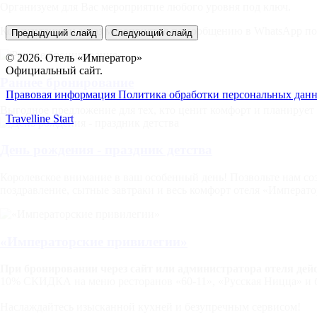
Организуем для Вас мероприятие любого уровня под ключ.
Консультация и заказ мероприятия по сообщению в WhatsApp п
Предыдущий слайд
Следующий слайд
© 2026. Отель «Император»
Официальный сайт.
Раннее бронирование
Правовая информация
Политика обработки персональных дан
Выгодное предложение для тех, кто ценит комфорт и планирует 
Travelline Start
День рождения - праздник детства
Королевское внимание в ваш особенный день! Позвольте нам со
поздравление, сытные завтраки и весь комфорт отеля «Императ
«Императорские привилегии»
При бронировании через сайт или администратора отеля дей
10% СКИДКА на меню ресторанов «60-11», «Русская Ницца» и б
Наслаждайтесь изысканной кухней и безупречным сервисом!