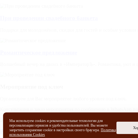
При проведении свадебного банкета
Подарки для молодожёнов, скидки для гостей и особые условия
Романтическое предложение
Волшебный вечер на двоих в «ИмператорЪ». Романтика, уют и 
Мероприятие под ключ
Организуем для Вас мероприятие любого уровня под ключ.
Консультация и заказ мероприятия по сообщению в WhatsApp п
Мы используем cookies и рекомендательные технологии для
персонализации сервисов и удобства пользователей. Вы можете
Хо
запретить сохранение cookie в настройках своего браузера.
Политика
Раннее бронирование
использования Cookies