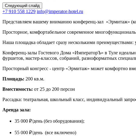
Следующий слайд
+7 910 558 1229
info@imperator-hotel.ru
Представляем вашему вниманию конференц-зал «Эрмитаж» (кон
Просторное, комфортабельное современное многофункционально
Наша площадка обладает сразу несколькими преимуществами: 
Конференц-залы Гостевого Дома «ИмператорЪ» в Туле идеально
фуршетов, мастер-классов, собраний, разноформатных специал
Просторный конгресс - центр «Эрмитаж» может комфортно вмес
Площадь:
200 кв.м.
Вместимость:
от 25 до 200 персон
Рассадка: театральная, школьный класс, индивидуальный запрос
Аренда зала:
35 000 ₽/день (без оборудования);
55 000 ₽/день (все включено)