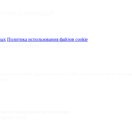
о номеру
+7 (910) 558 12 29
ных
Политика использования файлов cookie
свой отдых заранее
здать идеальный праздник: скидка 10% на проживание и изыска
орЪ»
ствует специальное предложение:
арную карту.