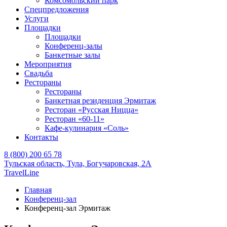
Комсомольский парк
Спецпредложения
Услуги
Площадки
Площадки
Конференц-залы
Банкетные залы
Мероприятия
Свадьба
Рестораны
Рестораны
Банкетная резиденция Эрмитаж
Ресторан «Русская Ницца»
Ресторан «60-11»
Кафе-кулинария «Соль»
Контакты
8 (800) 200 65 78
Тульская область,
Тула,
Богучаровская, 2А
TravelLine
Главная
Конференц-зал
Конференц-зал Эрмитаж