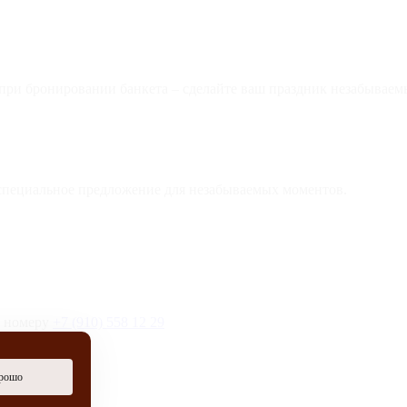
 при бронировании банкета – сделайте ваш праздник незабываем
специальное предложение для незабываемых моментов.
о номеру
+7 (910) 558 12 29
рошо